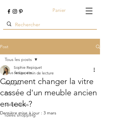
Panier
Terre ambrée
Post
Tous les posts
Sophie Repiquet
Tous les posts
14 févr.
4 min de lecture
Comment changer la vitre
Voyages
cassée d'un meuble ancien
DIY
en teck ?
Idées décos
Dernière mise à jour :
3 mars
Idées shopping