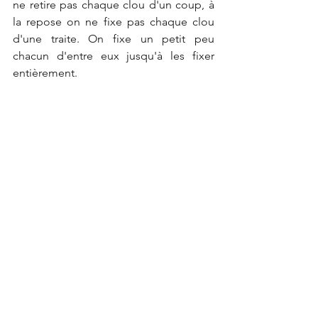
ne retire pas chaque clou d'un coup, à 
la repose on ne fixe pas chaque clou 
d'une traite. On fixe un petit peu 
chacun d'entre eux jusqu'à les fixer 
entièrement. 
Refixez chaque parclose un à un. 
Cas exceptionnel: un des parcloses 
s'est cassé? Par de panique, recollez-le 
avec un peu de colle à bois en serrant 
les 2 parties avec un serre-joint. Une 
fois sec, vous pourrez le refixer.