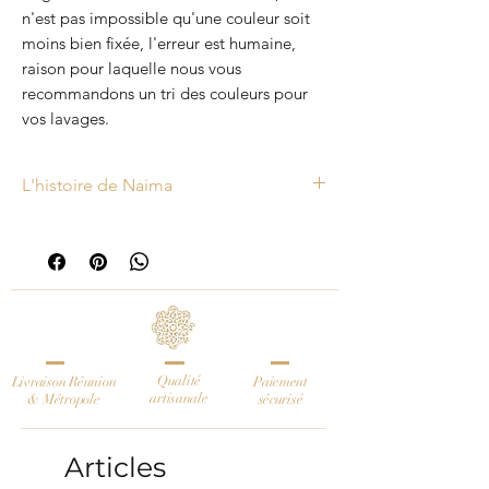
n'est pas impossible qu'une couleur soit
moins bien fixée, l'erreur est humaine,
raison pour laquelle nous vous
recommandons un tri des couleurs pour
vos lavages.
L'histoire de Naima
Le chemin de lit ethnique noir et écru
Naima a été fabriqué à partir d’une
toile de coton peinte à la main au
tampon en Inde. Cette célèbre
technique du block printing est
originaire de la ville de Sanganer dans
Qualité
Livraison Réunion
l’état du Rajasthan. Ces tissus sont
Paiement
artisanale
& Métropole
sécurisé
notre coup de coeur. Nous avons
sélectionné chacun d’entre eux pour sa
Articles
qualité, ses couleurs éclatantes, et la
beauté de ses motifs.