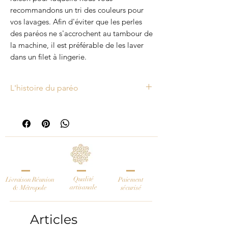
recommandons un tri des couleurs pour
vos lavages. Afin d'éviter que les perles
des paréos ne s'accrochent au tambour de
la machine, il est préférable de les laver
dans un filet à lingerie.
L'histoire du paréo
Ce paréo a été fabriqué à partir d’une
toile de coton peinte à la main au
tampon en Inde. Cette célèbre
technique du block printing est
originaire de la ville de Sanganer dans
l’état du Rajasthan. Ces étoffes, sont
Qualité
Livraison Réunion
couramment utilisées pour la
Paiement
artisanale
& Métropole
sécurisé
fabrication de vêtements traditionnels
comme le penjâbi ou le sari. Ces tissus
Articles
sont notre coup de cœur. Nous avons