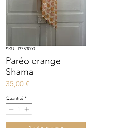
SKU : I3753000
Paréo orange
Shama
Prix
35,00 €
Quantité
*
Ajouter au panier