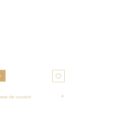
r
ousse de coussin
n à fleurs vert et blanc Shree a
tir d’une toile de coton peinte
n en Inde. Cette célèbre
printing est originaire de la