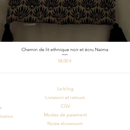
Aperçu rapide
Chemin de lit ethnique noir et écru Naima
Prix
58,00 €
Le blog
Livraison et retours
CGV
e
Modes de paiement
iration
Notre showroom