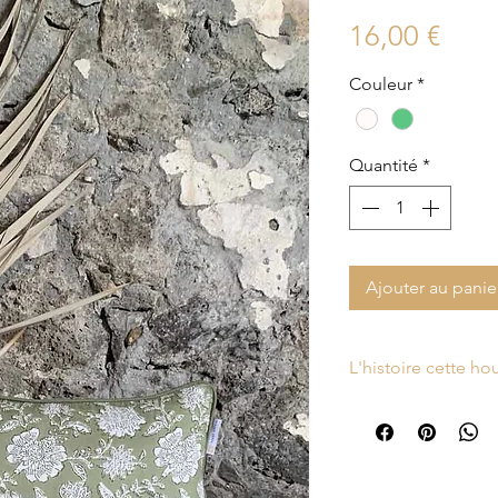
Prix
16,00 €
Couleur
*
Quantité
*
Ajouter au panie
L'histoire cette h
La housse de coussi
été fabriquée à par
à la main au tampo
technique du block 