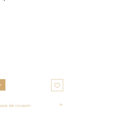
r
ousse de coussin
in blanche et écrue Chapala a
tir d’une toile de coton peinte