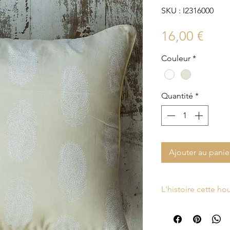
SKU : I2316000
Prix
16,00 €
Couleur
*
Quantité
*
Ajouter au panie
L'histoire cette h
La housse de couss
été fabriquée à par