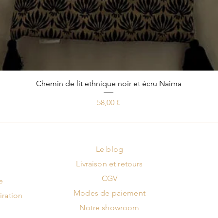
Aperçu rapide
Chemin de lit ethnique noir et écru Naima
Prix
58,00 €
Le blog
Livraison et retours
CGV
e
Modes de paiement
iration
Notre showroom