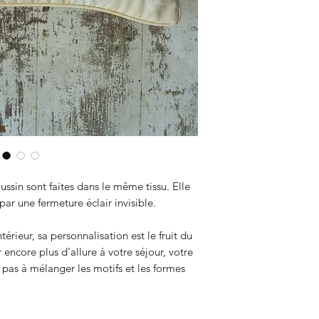
à la main au tampo
technique du block 
ville de Sanganer d
tissus sont notre 
sélectionné chacun
ses couleurs éclata
motifs.
ussin sont faites dans le même tissu. Elle
par une fermeture éclair invisible.
térieur, sa personnalisation est le fruit du
ncore plus d’allure à votre séjour, votre
 pas à mélanger les motifs et les formes