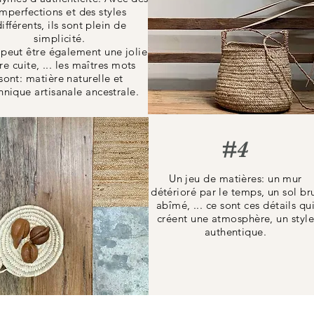
imperfections et des styles
différents, ils sont plein de
simplicité.
 peut être également une jolie
re cuite, ... les maîtres mots
sont: matière naturelle et
hnique artisanale ancestrale.
#4
Un jeu de matières: un mur
détérioré par le temps, un sol br
abîmé, ... ce sont ces détails qu
créent une atmosphère, un style
authentique.