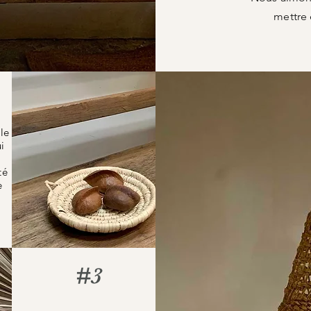
mettre 
le
i
té
e
#3