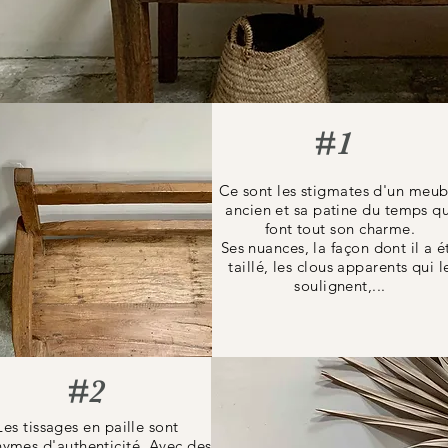
#1
Ce sont les stigmates d'un meub
ancien et sa patine du temps qu
font tout son charme.
Ses nuances, la façon dont il a é
taillé, les clous apparents qui l
soulignent,...
#2
Les tissages en paille sont
ymes d'authenticité. Avec des