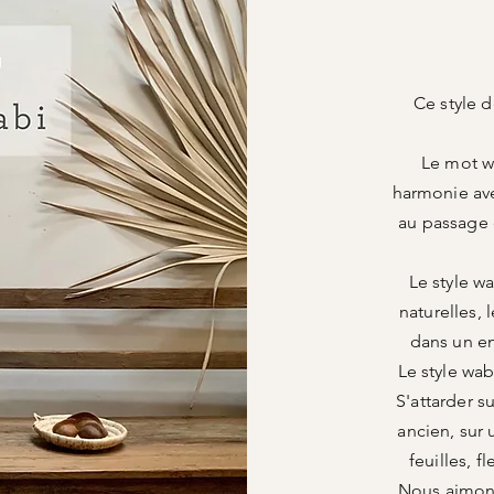
Ce style d
Le mot wa
harmonie ave
au passage d
Le style wa
naturelles, 
dans un e
Le style wab
S'attarder s
ancien, sur 
feuilles, f
Nous aimons 