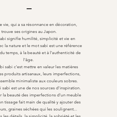
e vie, qui a sa
résonnance
en décoration,
trouve ses origines au Japon.
bi signifie humilité, simplicité et vie en
c la nature et le mot sabi est une référence
u temps, à la beauté et à l'authenticité de
l'âge.
bi sabi c'est mettre en valeur les matières
les produits artisanaux, leurs imperfections,
nsemble minimaliste aux couleurs sobres.
i sabi est une de nos sources d'inspiration.
ur la beauté des imperfections d'un meuble
un tissage fait main de qualité y ajouter des
leurs, graines séchées qui les soulignent...
les détails, la simplicité, la sobriété et les