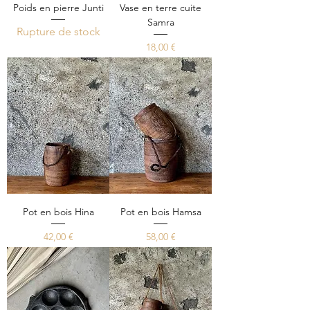
Poids en pierre Junti
Vase en terre cuite
Samra
Rupture de stock
Prix
18,00 €
Pot en bois Hina
Pot en bois Hamsa
Prix
Prix
42,00 €
58,00 €