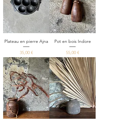
Plateau en pierre Ajna
Pot en bois Indore
Prix
Prix
35,00 €
55,00 €
Pot en bois Chandani
Vase en terre cuite
Sanrat
Prix
48,00 €