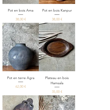
Pot en bois Ama
Pot en bois Kanpur
Prix
Prix
38,00 €
38,00 €
Pot en terre Agra
Plateau en bois
Hamsala
Prix
62,00 €
Prix
35,00 €