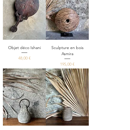
Objet déco Ishani
Sculpture en bois
Asmira
Prix
48,00 €
Prix
195,00 €