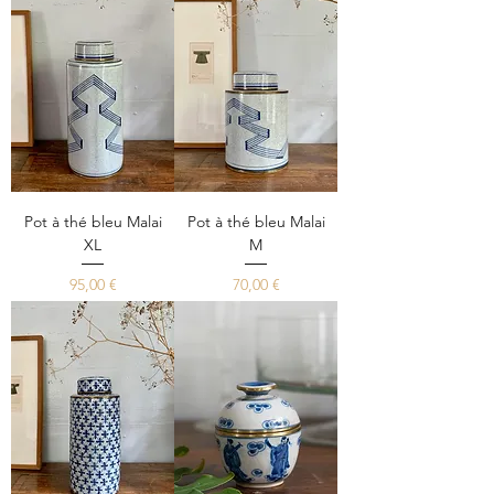
Pot à thé bleu Malai
Pot à thé bleu Malai
XL
M
Prix
Prix
95,00 €
70,00 €