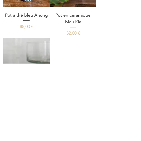
Pot à thé bleu Anong
Pot en céramique
bleu Kla
Prix
85,00 €
Prix
32,00 €
Pot en céramique
bleu Anun
Prix
20,00 €