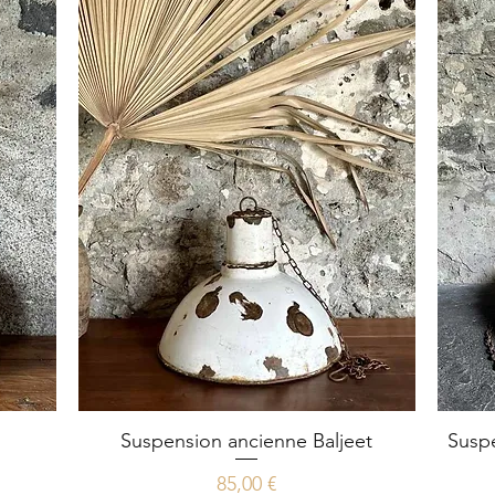
Suspension ancienne Baljeet
Aperçu rapide
Suspe
Prix
85,00 €