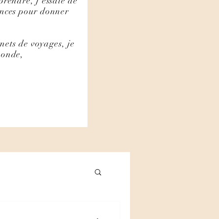
prendre, j'essaie de
ances pour donner
rnets de voyages, je
monde,