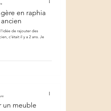
re
agère en raphia
 ancien
l'idée de rajouter des
t il y a 2 ans. Je
ure
le