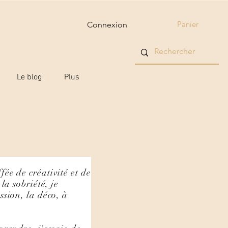
Panier
Connexion
Le blog
Plus
ée de créativité et de
la sobriété, je
ssion, la déco, à