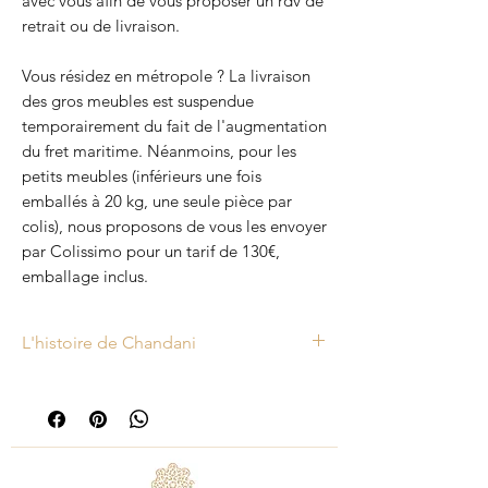
avec vous afin de vous proposer un rdv de
retrait ou de livraison.
Vous résidez en métropole ? La livraison
des gros meubles est suspendue
temporairement du fait de l'augmentation
du fret maritime. Néanmoins, pour les
petits meubles (inférieurs une fois
emballés à 20 kg, une seule pièce par
colis), nous proposons de vous les envoyer
par Colissimo pour un tarif de 130€,
emballage inclus.
L'histoire de Chandani
Chandani était autrefois un contenant
pour des produits alimentaires en Inde.
Sophie a chiné plusieurs exemplaires
de Chandani tous différents les uns