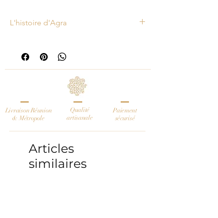
L'histoire d'Agra
Cette poterie indienne a été façonnée
sur un tour, puis délicatement sculptée
au couteau.
Agra existe au nombre de deux au
moment où cette fiche produit est
publiée.
Qualité
Livraison Réunion
Paiement
artisanale
& Métropole
sécurisé
Articles
similaires