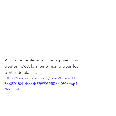
Voici une petite vidéo de la pose d'un 
bouton, c'est la même manip pour les 
portes de placard!
https://video.wixstatic.com/video/fcca86_115
3aa35048041daacab57f99072452e/1080p/mp4
/file.mp4