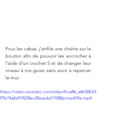
Pour les cabas, j'enfile une chaîne sur le 
bouton afin de pouvoir les accrocher à 
l'aide d'un crochet S et de changer leur 
niveau à ma guise sans avoir à repercer 
le mur. 
https://video.wixstatic.com/video/fcca86_a6b50b53
97b74a4a919228ec20eaada7/1080p/mp4/file.mp4