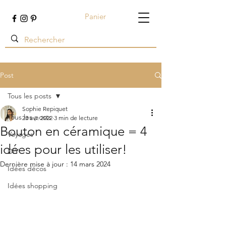
Panier
Terre ambrée
Post
Tous les posts
Sophie Repiquet
Tous les posts
23 avr. 2022
3 min de lecture
Bouton en céramique = 4
Voyages
idées pour les utiliser!
DIY
Dernière mise à jour :
14 mars 2024
Idées décos
Idées shopping