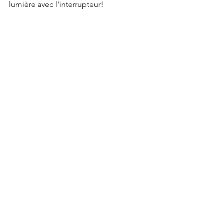
lumière avec l'interrupteur!
Si vous estimez que le fil électrique est 
trop long, il faudra recommencer 
l'opération en le raccourcissant. Bien 
entendu, je vous conseille de le 
prendre plus long pour pouvoir le 