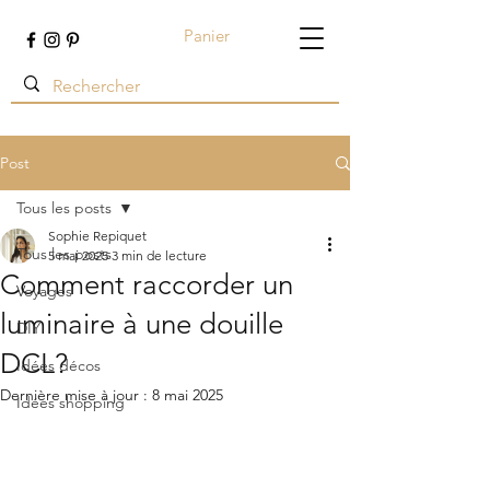
Panier
Terre ambrée
Post
Tous les posts
Sophie Repiquet
Tous les posts
5 mai 2025
3 min de lecture
Comment raccorder un
Voyages
luminaire à une douille
DIY
DCL?
Idées décos
Dernière mise à jour :
8 mai 2025
Idées shopping