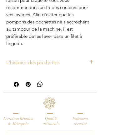
raison pour laquelle nous vous
recommandons un tri des couleurs pour
vos lavages. Afin d'éviter que les
pompons des pochettes ne s'accrochent
au tambour de la machine, il est
préférable de les laver dans un filet à
lingerie.
L'histoire des pochettes
Ce lot de 3 pochettes a été fabriqué à
partir de tissu en coton peint à la main
au tampon. Elles sont renforcées d’une
couche de mousse synthétique et
doublées à l’intérieur de coton uni.
Elles se ferment à l’aide d’un zip
Qualité
Livraison Réunion
décoré d’un pompon assorti.
Paiement
artisanale
& Métropole
sécurisé