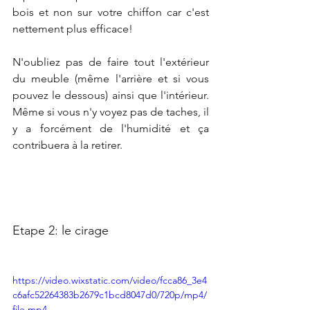
bois et non sur votre chiffon car c'est 
nettement plus efficace!
N'oubliez pas de faire tout l'extérieur 
du meuble (même l'arrière et si vous 
pouvez le dessous) ainsi que l'intérieur. 
Même si vous n'y voyez pas de taches, il 
y a forcément de l'humidité et ça 
contribuera à la retirer. 
Etape 2: le cirage
https://video.wixstatic.com/video/fcca86_3e4
c6afc52264383b2679c1bcd8047d0/720p/mp4/
file.mp4