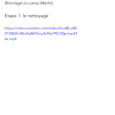
Bricolage ou Leroy Merlin)
Etape 1: le nettoyage
https://video.wixstatic.com/video/fcca86_a58
0133069c34bd5a86f1bca3c94a799/720p/mp4/f
ile.mp4