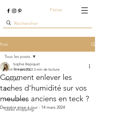
Panier
Terre ambrée
Post
Tous les posts
Sophie Repiquet
Tous les posts
11 mars 2022
3 min de lecture
Comment enlever les
Voyages
taches d'humidité sur vos
DIY
meubles anciens en teck ?
Idées décos
Dernière mise à jour :
14 mars 2024
Idées shopping