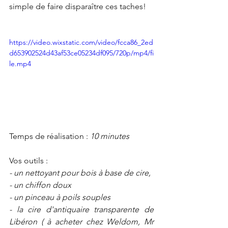
simple de faire disparaître ces taches!
https://video.wixstatic.com/video/fcca86_2ed
d653902524d43af53ce05234df095/720p/mp4/fi
le.mp4
Temps de réalisation : 
10 minutes 
Vos outils :
- un nettoyant pour bois à base de cire,
- un chiffon doux
- un pinceau à poils souples
- la cire d'antiquaire transparente de 
Libéron ( à acheter chez Weldom, Mr 