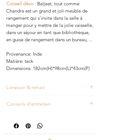
Conseil déco :
Baljeet, tout comme
Chandra est un grand et joli meuble de
rangement qui s'invite dans la salle à
manger pour y mettre de la jolie vaisselle,
dans un séjour en tant que bibliothèque,
en guise de rangement dans un bureau, ...
Provenance: Inde
Matière: teck
Dimensions: 182cm(H)*98cm(L)*43cm(P)
Livraison & retrait
Vous résidez à la Réunion ? Nous vous
Conseils d'entretien
proposons de retirer votre commande
(sur rdv) à notre showroom, situé en
Tous nos meubles sont en teck et cirés.
centre-ville de Saint-Denis. Nos
Ils sont très simples d'entretien. Au
meubles peuvent être également
quotidien, pour leur dépoussiérage,
livrés. Le coût de la livraison pour un
utilisez un nettoyant pour meuble en