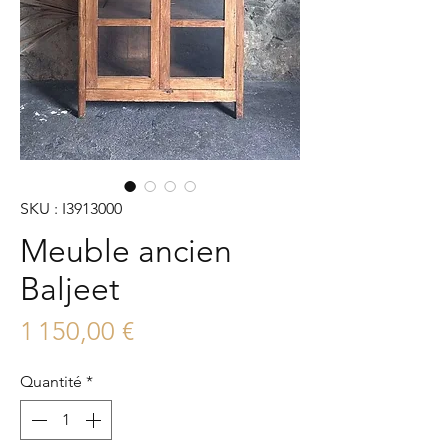
SKU : I3913000
Meuble ancien
Baljeet
Prix
1 150,00 €
Quantité
*